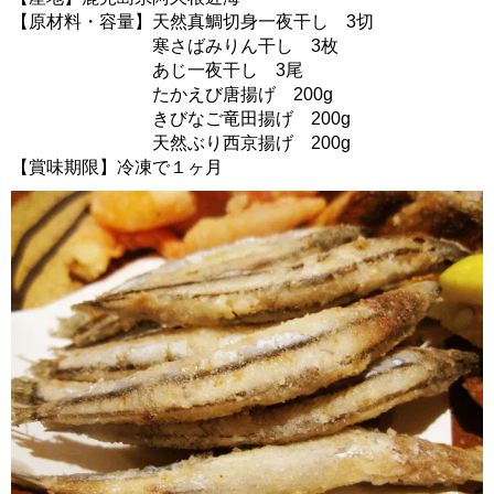
【原材料・容量】天然真鯛切身一夜干し 3切
寒さばみりん干し 3枚
あじ一夜干し 3尾
たかえび唐揚げ 200g
きびなご竜田揚げ 200g
天然ぶり西京揚げ 200g
【賞味期限】冷凍で１ヶ月