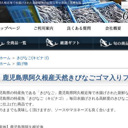
阿久根近海で水揚げされた新鮮鮮魚のお取り寄せ通販｜濱﨑魚類
ホーム
＞
きびなご(キビナゴ)
ホーム
＞
揚げ物
鹿児島県阿久根産天然きびなごゴマ入りフ
児島県の特産魚である「きびなご」鹿児島県阿久根近海で水揚げされた新鮮
児島県の特産魚「きびなご（キビナゴ）」毎日水揚げされる高鮮度のきびなご
に仕上げた商品です。
のままでも美味しく頂けますが、ソースやマヨネーズも良く合います。
産地】鹿児島県阿久根近海