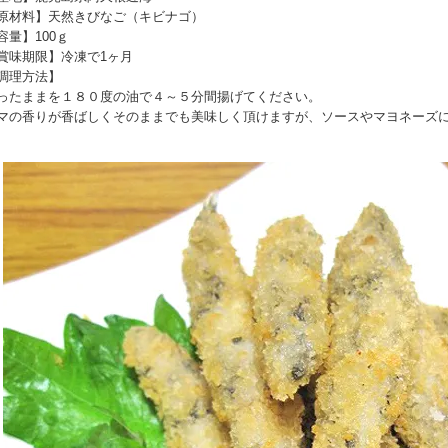
原材料】天然きびなご（キビナゴ）
容量】100ｇ
賞味期限】冷凍で1ヶ月
調理方法】
ったままを１８０度の油で４～５分間揚げてください。
マの香りが香ばしくそのままでも美味しく頂けますが、ソースやマヨネーズ