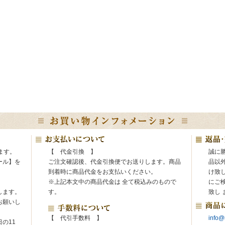
ます。
【 代金引換 】
誠に
ール】を
ご注文確認後、代金引換便でお送りします。商品
品以
。
到着時に商品代金をお支払いください。
け致
※上記本文中の商品代金は 全て税込みのもので
にご
します。
す。
致し 
お願いし
【 代引手数料 】
info@
の11