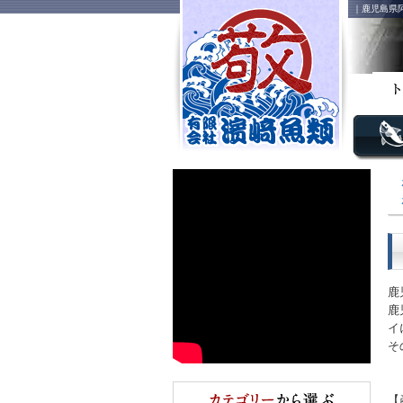
｜鹿児島県
鹿
鹿
イ
そ
【