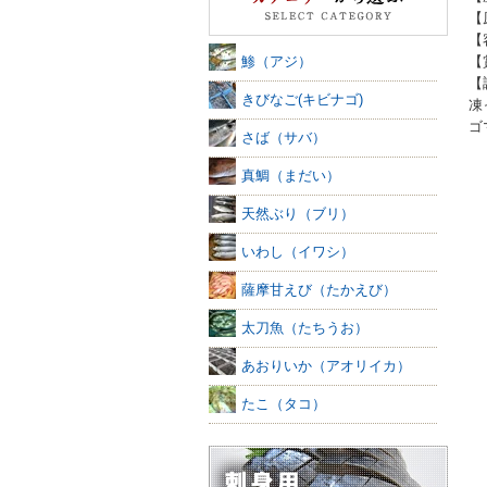
【
【
鯵（アジ）
【
【
きびなご(キビナゴ)
凍
ゴ
さば（サバ）
真鯛（まだい）
天然ぶり（ブリ）
いわし（イワシ）
薩摩甘えび（たかえび）
太刀魚（たちうお）
あおりいか（アオリイカ）
たこ（タコ）