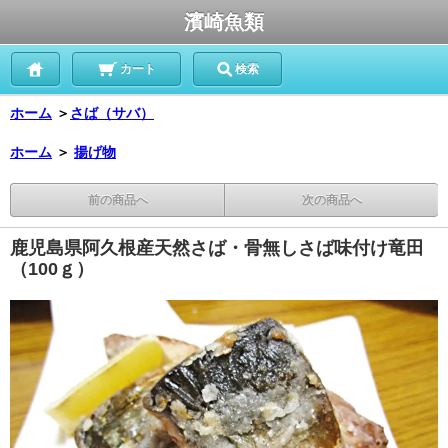
濱崎魚類
カート
検索
ホーム
＞
さば（サバ）
ホーム
＞
揚げ物
前の商品へ
次の商品へ
鹿児島県阿久根産天然さば・骨無しさば味付け竜田
（100ｇ）