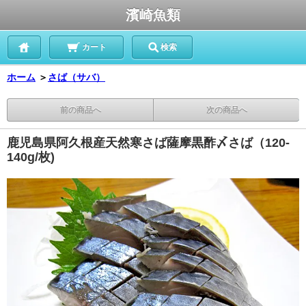
濱崎魚類
カート
検索
ホーム
＞
さば（サバ）
前の商品へ
次の商品へ
鹿児島県阿久根産天然寒さば薩摩黒酢〆さば（120-
140g/枚)