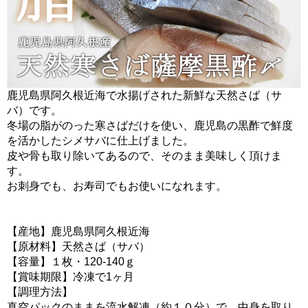
鹿児島県阿久根近海で水揚げされた新鮮な天然さば（サ
バ）です。
冬場の脂がのった寒さばだけを使い、鹿児島の黒酢で鮮度
を活かしたシメサバに仕上げました。
皮や骨も取り除いてあるので、そのまま美味しく頂けま
す。
お刺身でも、お寿司でもお使いになれます。
【産地】鹿児島県阿久根近海
【原材料】天然さば（サバ）
【容量】１枚・120-140ｇ
【賞味期限】冷凍で1ヶ月
【調理方法】
真空パックのままを流水解凍（約１０分）で、中身を取り