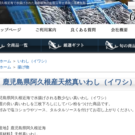
阿久根近海で水揚げされた新鮮鮮魚のお取り寄せ通販｜濱﨑魚類
ホーム
＞
いわし（イワシ）
ホーム
＞
揚げ物
鹿児島県阿久根産天然真いわし（イワシ）フ
児島県阿久根近海で水揚げされる数少ない真いわし（イワシ）
度の良い真いわしを三枚下ろしにしてパン粉をつけた商品です。
好みで塩コショウやソース、タルタルソースを付けてお召し上がりください
産地】鹿児島県阿久根近海
原材料】天然真いわし