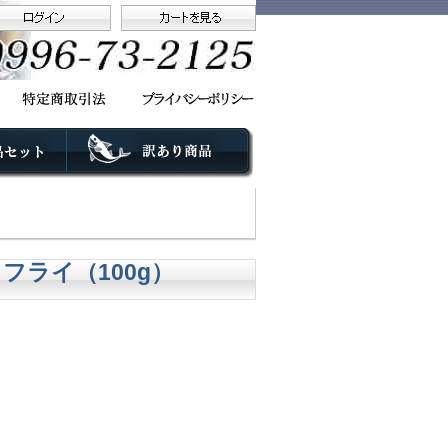
ライ（100g）
。