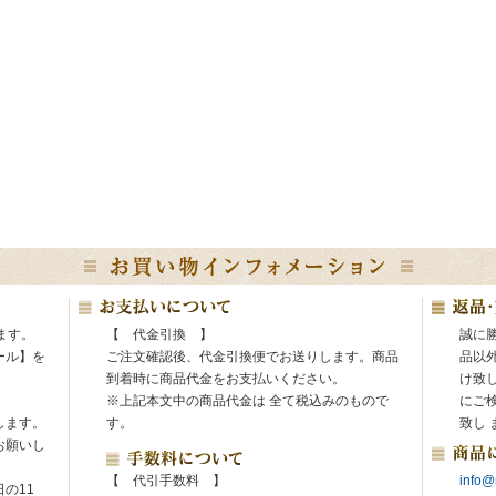
ます。
【 代金引換 】
誠に
ール】を
ご注文確認後、代金引換便でお送りします。商品
品以
。
到着時に商品代金をお支払いください。
け致
※上記本文中の商品代金は 全て税込みのもので
にご
します。
す。
致し 
お願いし
【 代引手数料 】
info@
の11