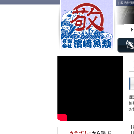
｜鹿児島県
鹿
鮮
お
【
【