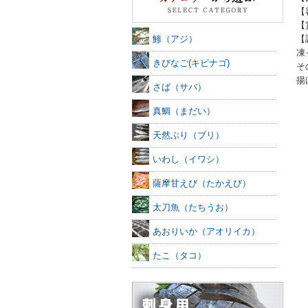
【
【
鯵（アジ）
【
凍
きびなご(キビナゴ)
そ
揚
さば（サバ）
真鯛（まだい）
天然ぶり（ブリ）
いわし（イワシ）
薩摩甘えび（たかえび）
太刀魚（たちうお）
あおりいか（アオリイカ）
たこ（タコ）