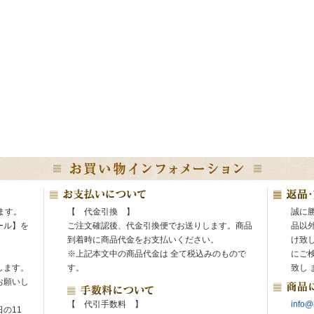
ます。
【 代金引換 】
誠に
ール】を
ご注文確認後、代金引換便でお送りします。商品
品以
。
到着時に商品代金をお支払いください。
け致
※上記本文中の商品代金は 全て税込みのもので
にご
します。
す。
致し 
お願いし
【 代引手数料 】
info@
の11