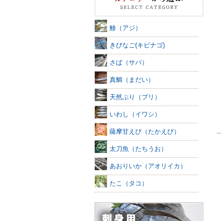
鯵（アジ）
きびなご(キビナゴ)
さば（サバ）
真鯛（まだい）
天然ぶり（ブリ）
いわし（イワシ）
薩摩甘えび（たかえび）
太刀魚（たちうお）
あおりいか（アオリイカ）
たこ（タコ）