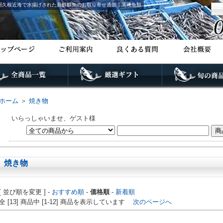
阿久根近海で水揚げされた新鮮鮮魚のお取り寄せ通販｜濱﨑魚類
ホーム
＞
焼き物
いらっしゃいませ、ゲスト様
焼き物
[ 並び順を変更 ] -
おすすめ順
-
価格順
-
新着順
全 [13] 商品中 [1-12] 商品を表示しています
次のページへ