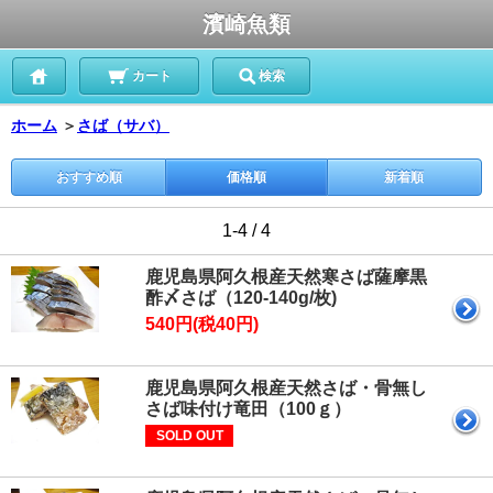
濱崎魚類
カート
検索
ホーム
＞
さば（サバ）
おすすめ順
価格順
新着順
1-4 / 4
鹿児島県阿久根産天然寒さば薩摩黒
酢〆さば（120-140g/枚)
540円(税40円)
鹿児島県阿久根産天然さば・骨無し
さば味付け竜田（100ｇ）
SOLD OUT